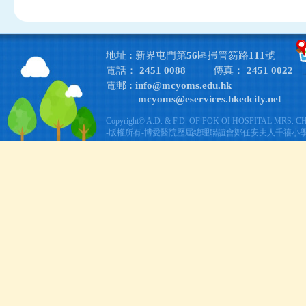
地址 : 新界屯門第56區掃管笏路111號
電話： 2451 0088
傳真： 2451 0022
電郵 :
info@mcyoms.edu.hk
mcyoms@eservices.hkedcity.net
Copyright© A.D. & F.D. OF POK OI HOSPITAL MRS. 
-版權所有-博愛醫院歷屆總理聯誼會鄭任安夫人千禧小