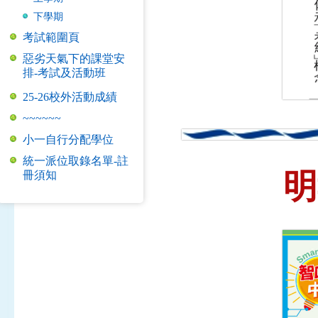
下學期
考試範圍頁
惡劣天氣下的課堂安
排-考試及活動班
25-26校外活動成績
~~~~~~
小一自行分配學位
統一派位取錄名單-註
明
冊須知