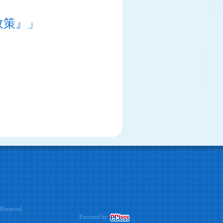
政策』」
eserved.
Powered by