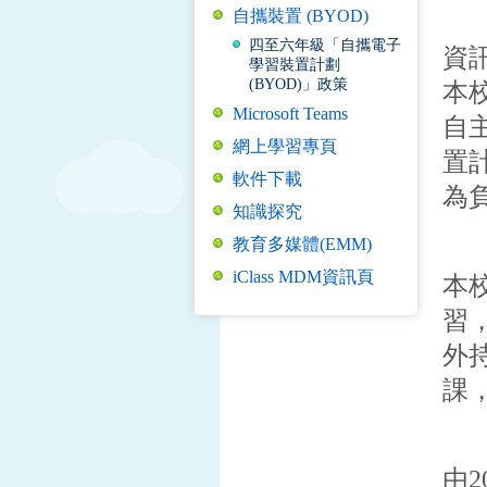
自攜裝置 (BYOD)
四至六年級「自攜電子
資
學習裝置計劃
(BYOD)」政策
本
Microsoft Teams
自
網上學習專頁
置
軟件下載
為
知識探究
教育多媒體(EMM)
iClass MDM資訊頁
本
習
外
課
由