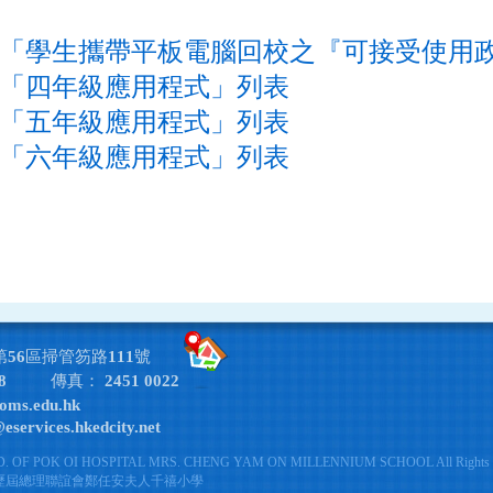
「學生攜帶平板電腦回校之『可接受使用
「四年級應用程式」列表
「五年級應用程式」列表
「六年級應用程式」列表
第56區掃管笏路111號
8
傳真： 2451 0022
oms.edu.hk
services.hkedcity.net
 F.D. OF POK OI HOSPITAL MRS. CHENG YAM ON MILLENNIUM SCHOOL All Rights R
院歷屆總理聯誼會鄭任安夫人千禧小學