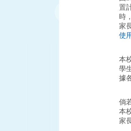
置
時
家
使
本
學
據
倘
本
家