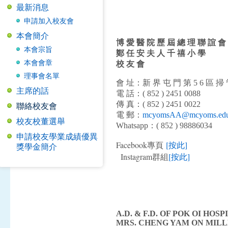
最新消息
申請加入校友會
本會簡介
博
愛
醫
院
歷
屆
總
理
聯
誼
會
本會宗旨
鄭
任
安
夫
人
千
禧
小
學
本會會章
校
友
會
理事會名單
會 址：新 界 屯 門 第 5 6 區 掃 管
主席的話
電 話：( 852 ) 2451 0088
傳 真：( 852 ) 2451 0022
聯絡校友會
電 郵：
mcyomsAA@mcyoms.edu
校友校董選舉
Whatsapp：( 852 ) 98886034
申請校友學業成績優異
Facebook專頁
[按此]
獎學金簡介
Instagram群組
[
按此
]
A.D. & F.D. OF POK OI HOSP
MRS. CHENG YAM ON MIL