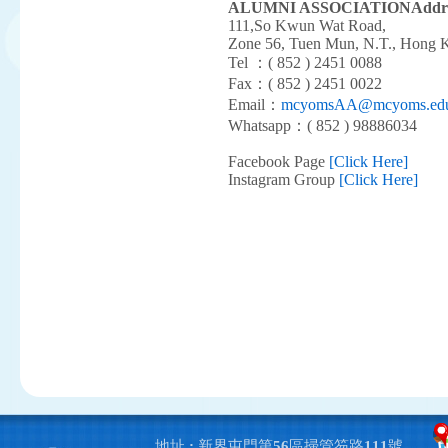
ALUMNI ASSOCIATION
Addr
111,So Kwun Wat Road,
Zone 56, Tuen Mun, N.T., Hong 
Tel ：( 852 ) 2451 0088
Fax：( 852 ) 2451 0022
Email：
mcyomsAA@mcyoms.edu
Whatsapp：( 852 ) 98886034
Facebook Page
[Click Here]
Instagram Group
[
Click Here
]
地址 : 新界屯門第56區掃管笏路111號