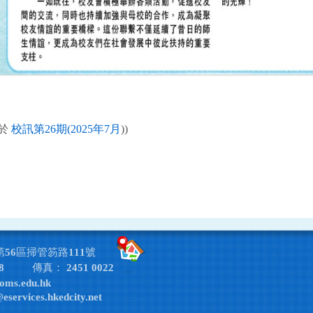
載於
校訊第26期(2025年7月
))
第56區掃管笏路111號
8
傳真： 2451 0022
oms.edu.hk
services.hkedcity.net