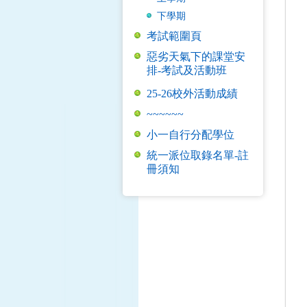
下學期
考試範圍頁
惡劣天氣下的課堂安
排-考試及活動班
25-26校外活動成績
~~~~~~
小一自行分配學位
統一派位取錄名單-註
冊須知