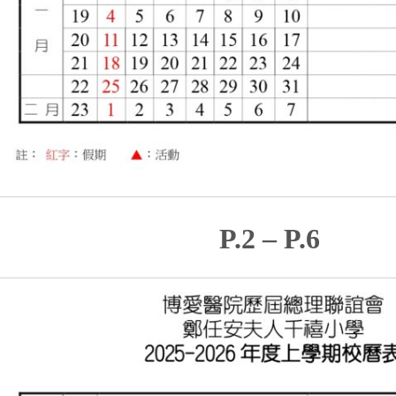
P.2 – P.6