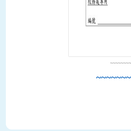
~~~~~~~
~~~~~~~