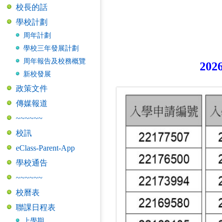
校長的話
學校計劃
周年計劃
學校三年發展計劃
周年報告及校務概覽
20
新校發展
政策文件
傳媒報道
~~~~~~
校訊
eClass-Parent-App
學校通告
~~~~~~
校曆表
聯課日程表
上學期