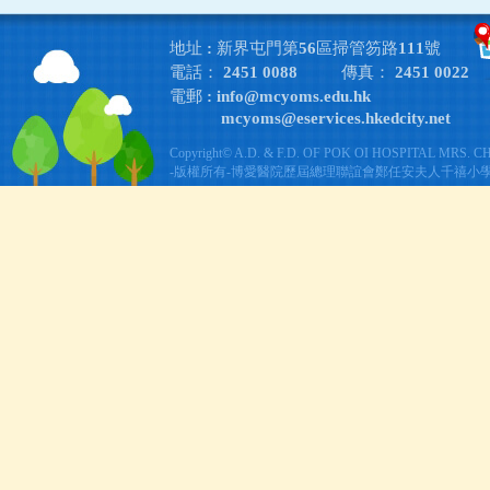
地址 : 新界屯門第56區掃管笏路111號
電話： 2451 0088
傳真： 2451 0022
電郵 :
info@mcyoms.edu.hk
mcyoms@eservices.hkedcity.net
Copyright© A.D. & F.D. OF POK OI HOSPITAL MRS. 
-版權所有-博愛醫院歷屆總理聯誼會鄭任安夫人千禧小