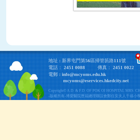
地址 : 新界屯門第56區掃管笏路111號
電話： 2451 0088
傳真： 2451 0022
電郵 :
info@mcyoms.edu.hk
mcyoms@eservices.hkedcity.net
Copyright© A.D. & F.D. OF POK OI HOSPITAL MRS. 
-版權所有-博愛醫院歷屆總理聯誼會鄭任安夫人千禧小