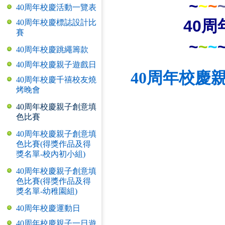
~
~
~
40周年校慶活動一覽表
40
40周年校慶標誌設計比
賽
~
~
~
40周年校慶跳繩籌款
40周年校慶親子遊戲日
40周年校慶
40周年校慶千禧校友燒
烤晚會
40周年校慶親子創意填
色比賽
40周年校慶親子創意填
色比賽(得獎作品及得
獎名單-校內初小組)
40周年校慶親子創意填
色比賽(得獎作品及得
獎名單-幼稚園組)
40周年校慶運動日
40周年校慶親子一日遊