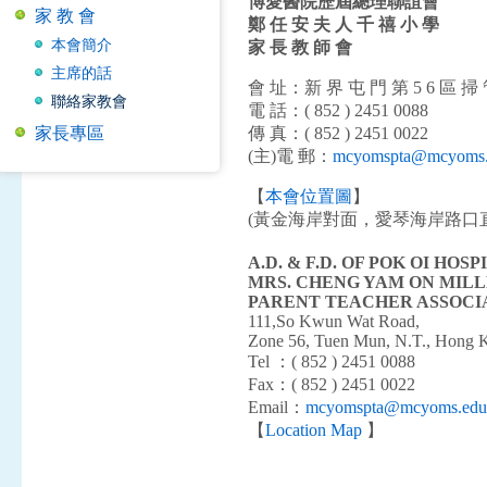
博愛醫院歷屆總理聯誼會
家 教 會
鄭 任 安 夫 人 千 禧 小 學
本會簡介
家 長 教 師 會
主席的話
會 址：新 界 屯 門 第 5 6 區 掃 管
聯絡家教會
電 話：( 852 ) 2451 0088
家長專區
傳 真：( 852 ) 2451 0022
(主)電 郵：
mcyomspta@mcyoms.
【
本會位置圖
】
(黃金海岸對面，愛琴海岸路口
A.D. & F.D. OF POK OI HOSP
MRS. CHENG YAM ON MIL
PARENT TEACHER ASSOCI
111,So Kwun Wat Road,
Zone 56, Tuen Mun, N.T., Hong 
Tel ：( 852 ) 2451 0088
Fax：( 852 ) 2451 0022
Email：
mcyomspta@mcyoms.edu
【
Location Map
】