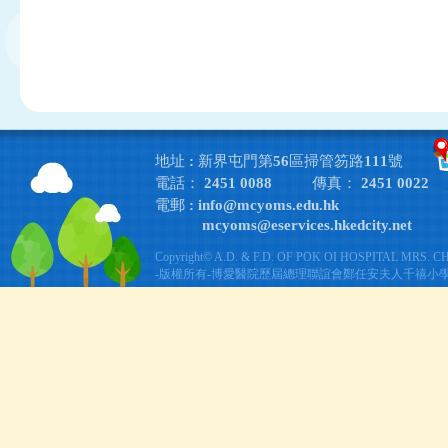
地址 : 新界屯門第56區掃管笏路111號
電話： 2451 0088
傳真： 2451 0022
電郵 :
info@mcyoms.edu.hk
mcyoms@eservices.hkedcity.net
Copyright© A.D. & F.D. OF POK OI HOSPITAL MRS. 
-版權所有-博愛醫院歷屆總理聯誼會鄭任安夫人千禧小